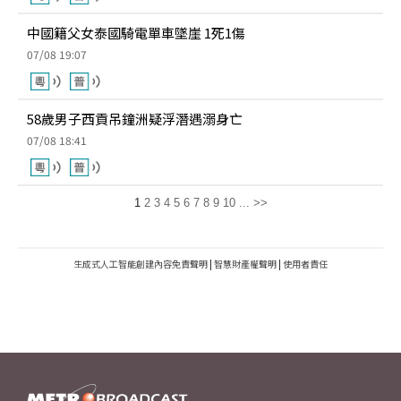
中國籍父女泰國騎電單車墜崖 1死1傷
07/08 19:07
58歲男子西貢吊鐘洲疑浮潛遇溺身亡
07/08 18:41
1
2
3
4
5
6
7
8
9
10
...
>>
生成式人工智能創建內容免責聲明
|
智慧財產權聲明
|
使用者責任