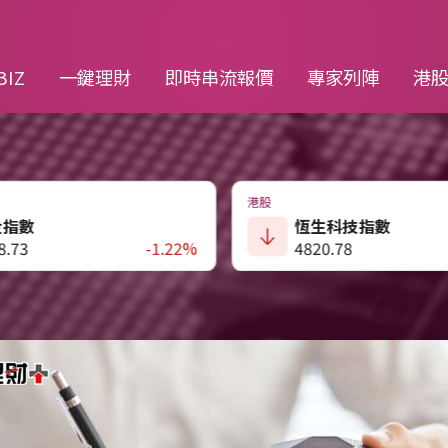
BIZ
一鍵理財
即時串流報價
專家列陣
港
滬深
生科技指數
上証指數
0.78
-2.28%
3900.35