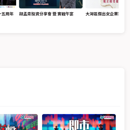
十五周年
胡孟青投資分享會 暨 實戰午宴
大灣區傑出女企業家獎20