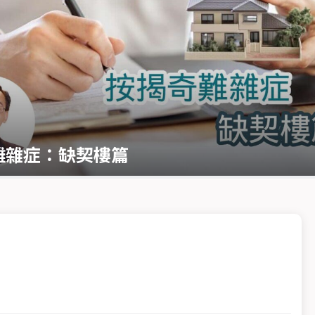
難雜症：缺契樓篇