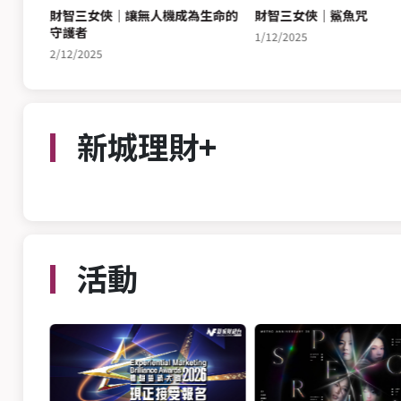
千億產
財智三女俠｜讓無人機成為生命的
財智三女俠｜鯊魚咒
守護者
1/12/2025
2/12/2025
新城理財+
活動