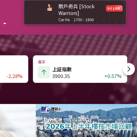
散戶奇兵 [Stock
Warriors]
Car Ha
1700 - 1800
股
滬深
深證成指
+0.57%
14110.12
-0.24%