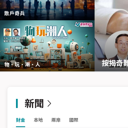
散戶奇兵
按揭奇
物·玩·潮·人
新聞
財金
本地
兩岸
國際