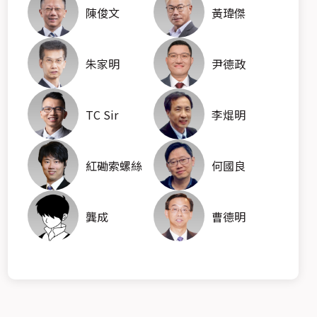
陳俊文
黃瑋傑
的職場新篇
財智三女俠｜速食時裝ESG
財智三女俠｜「獅子山
之典範
27/10/2025
20/10/2025
朱家明
尹德政
TC Sir
李焜明
紅磡索螺絲
何國良
龔成
曹德明