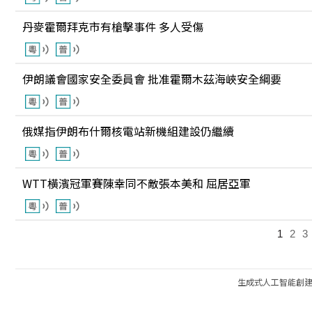
丹麥霍爾拜克市有槍擊事件 多人受傷
伊朗議會國家安全委員會 批准霍爾木茲海峽安全綱要
俄媒指伊朗布什爾核電站新機組建設仍繼續
WTT橫濱冠軍賽陳幸同不敵張本美和 屈居亞軍
1
2
3
生成式人工智能創