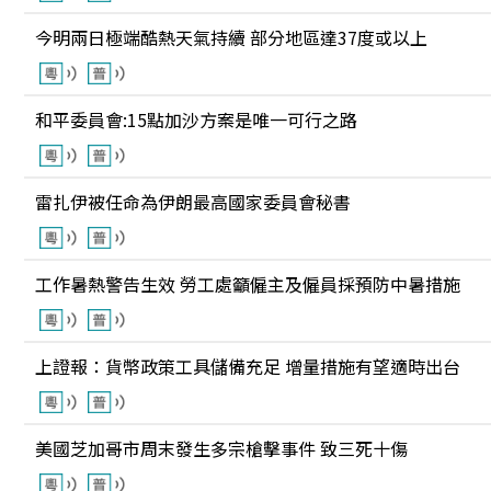
今明兩日極端酷熱天氣持續 部分地區達37度或以上
和平委員會:15點加沙方案是唯一可行之路
雷扎伊被任命為伊朗最高國家委員會秘書
工作暑熱警告生效 勞工處籲僱主及僱員採預防中暑措施
上證報：貨幣政策工具儲備充足 增量措施有望適時出台
美國芝加哥市周末發生多宗槍擊事件 致三死十傷