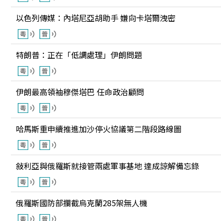
以色列傳媒：內塔尼亞胡助手 嫌向卡塔爾洩密
特朗普：正在「低調處理」伊朗問題
伊朗最高領袖穆傑塔巴 任命政治顧問
哈馬斯重申續推進加沙停火協議第二階段路線圖
敍利亞與俄羅斯就接管兩處軍事基地 達成諒解備忘錄
俄羅斯國防部攔截烏克蘭285架無人機