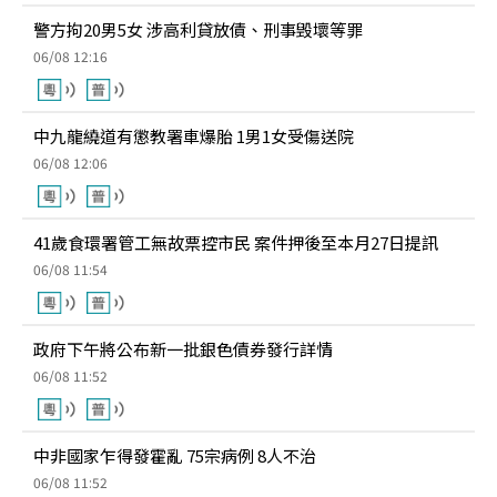
警方拘20男5女 涉高利貸放債、刑事毁壞等罪
06/08 12:16
中九龍繞道有懲教署車爆胎 1男1女受傷送院
06/08 12:06
41歲食環署管工無故票控市民 案件押後至本月27日提訊
06/08 11:54
政府下午將公布新一批銀色債券發行詳情
06/08 11:52
中非國家乍得發霍亂 75宗病例 8人不治
06/08 11:52