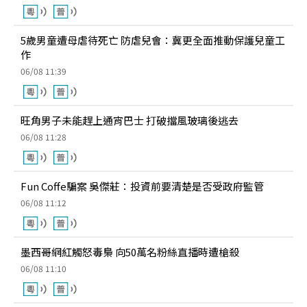
5歲男童遭母虐待死亡 防虐兒會：冀更全面推動保護兒童工
作
06/08 11:39
旺角男子未能趕上通宵巴士 打破擋風玻璃後逃去
06/08 11:28
Fun Coffe騙案 吳傑莊：投資前要清楚是否受政府監管
06/08 11:12
墨西哥網紅觸怒毒梟 向50萬名粉絲直播時遭槍殺
06/08 11:10