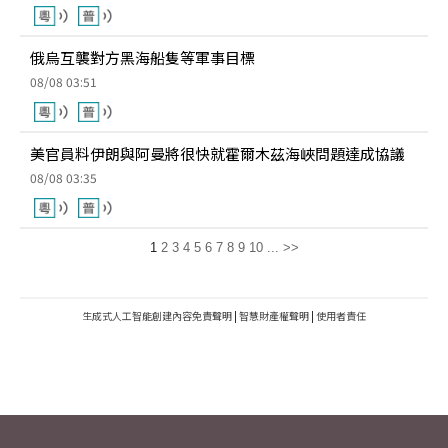
俄烏互襲對方黑海船隻等軍事目標
08/08 03:51
美官員料伊朗與阿曼將很快就霍爾木茲海峽問題達成協議
08/08 03:35
1
2
3
4
5
6
7
8
9
10
...
>>
生成式人工智能創建內容免責聲明
|
智慧財產權聲明
|
使用者責任