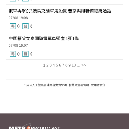
俄軍再擊沉3艘烏克蘭軍用船隻 普京與阿聯酋總統通話
07/08 19:08
中國籍父女泰國騎電單車墜崖 1死1傷
07/08 19:07
1
2
3
4
5
6
7
8
9
10
...
>>
生成式人工智能創建內容免責聲明
|
智慧財產權聲明
|
使用者責任