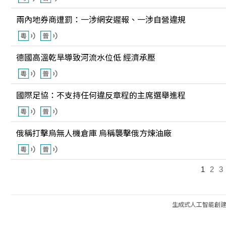
兩內地券商遭罰：一涉網安遲報、一涉自營違規
德國高溫乾旱導致河流水位低 經濟承壓
國際足協：不支持任何違反章程的主席選舉進程
俄稱打擊烏無人機倉庫 烏稱襲擊俄方煉油廠
1
2
3
生成式人工智能創