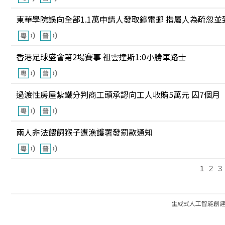
東華學院誤向全部1.1萬申請人發取錄電郵 指屬人為疏忽並
香港足球盛會第2場賽事 祖雲達斯1:0小勝車路士
過渡性房屋紮鐵分判商工頭承認向工人收賄5萬元 囚7個月
兩人非法餵飼猴子遭漁護署發罰款通知
1
2
3
生成式人工智能創