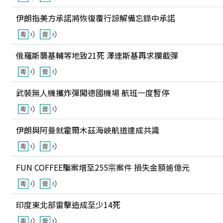
伊朗指美方承諾將恢復覆行諒解備忘錄中承諾
俄羅斯襲基輔等地致21死 澤連斯基再求攔截彈
武裝無人機攜炸彈闖德國機場 航班一度暫停
伊朗與阿曼就霍爾木茲海峽航道達成共識
FUN COFFEE騙案增至255宗案件 損失金額逾億元
印度東北部雷擊造成至少14死