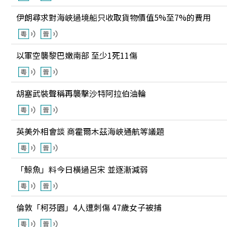
伊朗尋求對海峽過境船只收取貨物價值5%至7%的費用
以軍空襲黎巴嫩南部 至少1死11傷
胡塞武裝聲稱再襲擊沙特阿拉伯油輪
英美外相會談 商霍爾木茲海峽通航等議題
「鯨魚」料今日橫過呂宋 並逐漸減弱
倫敦「柯芬園」4人遭刺傷 47歲女子被捕