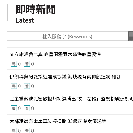
即時新聞
Latest
文立彬晤魯比奧 商重開霍爾木茲海峽重要性
伊朗稱與阿曼接近達成協議 海峽現有兩條航道將關閉
民主黨激進派密歇根州初選勝出 挾「左轉」聲勢挑戰建制
大埔凌晨有電單車失控撞欄 33歲司機受傷送院