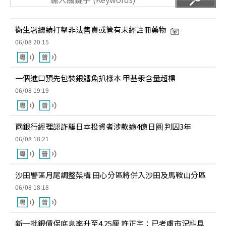
衞生署繼續打擊非法售賣或管有未經註冊藥物
06/08 20:15
一個進口預先包裝銀鱈魚扒樣本 甲基汞含量超標
06/08 19:19
兩銀行經理認詐騙日本投資者涉款逾4億日圓 判囚3年
06/08 18:21
沙田警區月尾調整架構 田心分區將併入沙田及馬鞍山分區
06/08 18:18
新一批銀債保底息率升至4.25厘 許正宇：已考慮市況料具