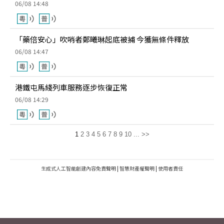
06/08 14:48
「藥倍安心」吹哨者鄭曦琳起底被捕 今獲無條件釋放
06/08 14:47
港鐵屯馬綫列車服務逐步恢復正常
06/08 14:29
1
2
3
4
5
6
7
8
9
10
...
>>
生成式人工智能創建內容免責聲明
|
智慧財產權聲明
|
使用者責任