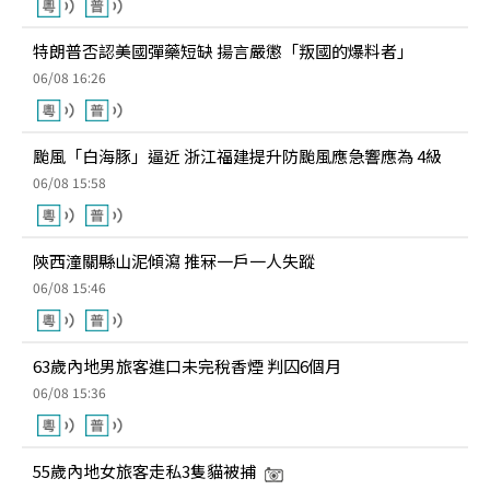
特朗普否認美國彈藥短缺 揚言嚴懲「叛國的爆料者」
06/08 16:26
颱風「白海豚」逼近 浙江福建提升防颱風應急響應為 4級
06/08 15:58
陝西潼關縣山泥傾瀉 推冧一戶一人失蹤
06/08 15:46
63歲內地男旅客進口未完稅香煙 判囚6個月
06/08 15:36
55歲內地女旅客走私3隻貓被捕