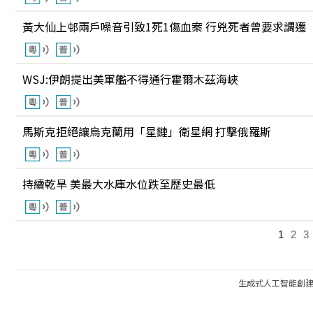
黃大仙上邨兩戶噪音引致1死1傷血案 行兇死者曾要求調遷
WSJ:伊朗提出美軍艦不得通行霍爾木茲海峽
馬斯克拒絕讓烏克蘭用「星鏈」衛星網 打擊俄羅斯
持續乾旱 美最大水庫水位跌至歷史最低
1
2
3
生成式人工智能創