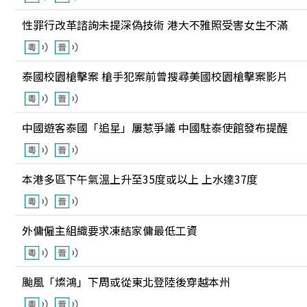
性罪行改革諮詢未提深偽技術 港大不雅照受害女生不滿
泰國校園槍擊案 槍手犯案前曾搜尋美國校園槍擊案影片
中國遊客泰國「追星」屢惹爭議 中國駐泰使館發布提醒
本港多區下午氣溫上升至35度或以上 上水達37度
外傭僱主組織要求凍結家傭最低工資
颱風「燦鴻」下周或從東北登陸後穿越本州