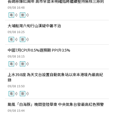
長崎原爆81周年 高市早苗未明確指將繼續堅持無核三原則
09/08 16:48
大埔船灣六旬行山漢疑中暑不治
09/08 16:25
中國7月CPI升0.5%遜預期 PPI升3.5%
09/08 16:15
上水39.8度 為天文台設置自動氣象站以來本港境內最高紀
錄
09/08 15:50
颱風「白海豚」晚間登陸華東 中央氣象台發最高紅色預警
09/08 15:44