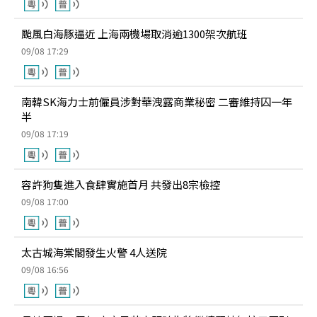
颱風白海豚逼近 上海兩機場取消逾1300架次航班
09/08 17:29
南韓SK海力士前僱員涉對華洩露商業秘密 二審維持囚一年
半
09/08 17:19
容許狗隻進入食肆實施首月 共發出8宗檢控
09/08 17:00
太古城海棠閣發生火警 4人送院
09/08 16:56