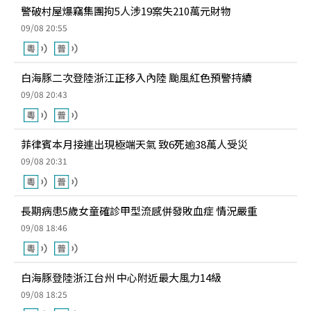
警破村屋爆竊集團拘5人涉19案失210萬元財物
09/08 20:55
白海豚二次登陸浙江正移入內陸 颱風紅色預警持續
09/08 20:43
菲律賓本月接連出現極端天氣 致6死逾38萬人受災
09/08 20:31
長期病患5歲女童確診甲型流感併發敗血症 情況嚴重
09/08 18:46
白海豚登陸浙江台州 中心附近最大風力14級
09/08 18:25