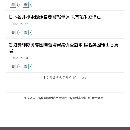
日本福井核電機組自發警報停運 未有輻射或傷亡
09/08 15:32
香港騎師隊勇奪國際邀請賽識價盃亞軍 揚名英國雅士谷馬
場
09/08 15:14
1
2
3
4
5
6
7
8
9
10
...
>>
生成式人工智能創建內容免責聲明
|
智慧財產權聲明
|
使用者責任