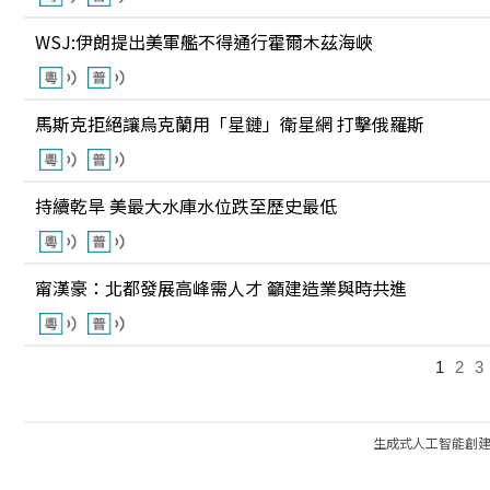
WSJ:伊朗提出美軍艦不得通行霍爾木茲海峽
馬斯克拒絕讓烏克蘭用「星鏈」衛星網 打擊俄羅斯
持續乾旱 美最大水庫水位跌至歷史最低
甯漢豪：北都發展高峰需人才 籲建造業與時共進
1
2
3
生成式人工智能創