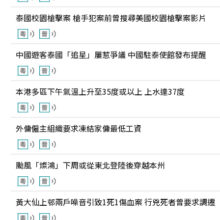
泰國校園槍擊案 槍手犯案前曾搜尋美國校園槍擊案影片
中國遊客泰國「追星」屢惹爭議 中國駐泰使館發布提醒
本港多區下午氣溫上升至35度或以上 上水達37度
外傭僱主組織要求凍結家傭最低工資
颱風「燦鴻」下周或從東北登陸後穿越本州
黃大仙上邨兩戶噪音引致1死1傷血案 行兇死者曾要求調遷