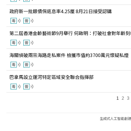
政府新一批銀債保底息率4.25厘 8月21日接受認購
第二屆香港金齡藝術節9月舉行 何啟明：打破社會對年齡刻
海關偵破兩宗海路走私案件 檢獲市值約3700萬元懷疑私煙
巴拿馬設立運河特定區域安全聯合指揮部
1
2
3
生成式人工智能創