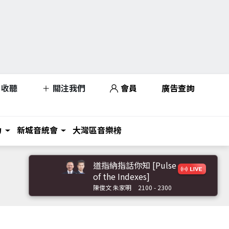
收聽
關注我們
會員
廣告查詢
力
新城音統會
大灣區音樂榜
道指納指話你知 [Pulse
of the Indexes]
陳俊文 朱家明
2100 - 2300