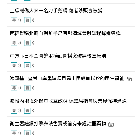
土瓜灣傷人案一名刀手落網 傷者涉販毒被捕
南韓聲稱北韓向朝鮮半島東部海域發射短程彈道導彈
中方斥日本企圖整軍擴武圖謀突破無核三原則
陳國基 : 皇崗口岸重建項目是市民翹首以盼的民生福祉
據報內地境外保單收益徵稅 保監局指會與業界保持溝通
衞生署繼續打擊非法售賣或管有未經註冊藥物