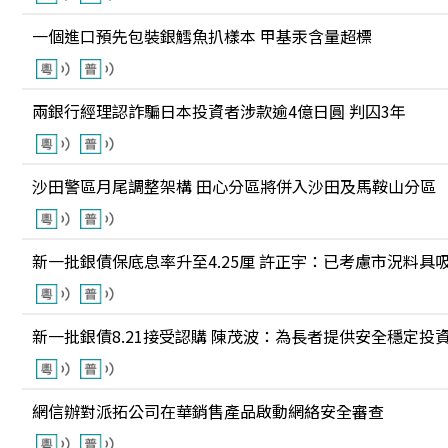
一個進口預先包裝銀鱈魚扒樣本 甲基汞含量超標
兩銀行經理認詐騙日本投資者涉款逾4億日圓 判囚3年
沙田警區月尾調整架構 田心分區將併入沙田及馬鞍山分區
新一批銀債保底息率升至4.25厘 許正宇：已考慮市況料具
新一批銀債8.21接受認購 陳茂波：為長者提供安全穩定投
網信辦對派拓公司在華銷售產品啟動網絡安全審查