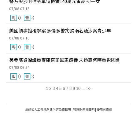
警方尖沙咀住宅單位檢獲140萬元毒品 拘一女
07/08 07:15
美國領事館槍擊案 多倫多警拘捕兩名疑涉案青少年
07/08 07:10
美參院資深議員麥康奈爾回家療養 未透露何時重返國會
07/08 06:54
1
2
3
4
5
6
7
8
9
10
...
>>
生成式人工智能創建內容免責聲明
|
智慧財產權聲明
|
使用者責任