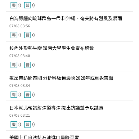
白海豚趨向琉球群島一帶 料沖繩、奄美將有烈風及暴雨
07/08 03:56
校內外形勢生變 嶺南大學學生會宣布解散
07/08 03:40
敏昂萊訪問泰國 分析料緬甸最快2028年或重返東盟
07/08 03:34
日本就北韓試射彈道導彈 提出抗議並予以譴責
07/08 03:21
美國上月自沙特石油進口量降至零