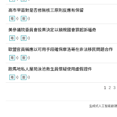
高市早苗對是否修無核三原則反應有保留
美參議院委員會投票決定以藐視國會罪起訴福奇
歐盟官員稱應以可用手段確保摩洛哥在非法移民問題合作
跑馬地私人屋苑泳池救生員懷疑使用虛假證件
1
2
3
生成式人工智能創