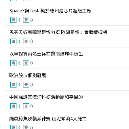
SpaceX與Tesla擬於德州建芯片超級工廠
恩芬天奴獲國際足協力挺 歐洲足協：會繼續抵制
以軍證實兩名士兵在黎南爆炸中喪生
歐洲股市個別發展
中國強調其海洋科研活動屬和平目的
颱風鯨魚吹襲菲律賓 山泥傾瀉4人死亡