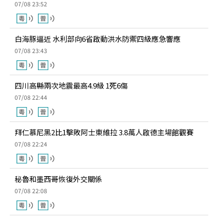
07/08 23:52
白海豚逼近 水利部向6省啟動洪水防禦四級應急響應
07/08 23:43
四川高縣兩次地震最高4.9級 1死6傷
07/08 22:44
拜仁慕尼黑2比1擊敗阿士東維拉 3.8萬人啟德主場館觀賽
07/08 22:24
秘魯和墨西哥恢復外交關係
07/08 22:08