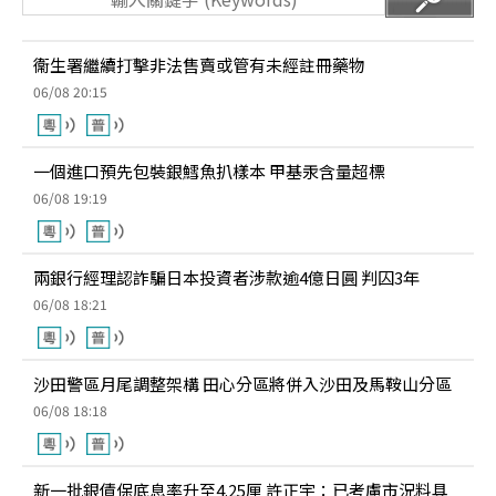
衞生署繼續打擊非法售賣或管有未經註冊藥物
06/08 20:15
一個進口預先包裝銀鱈魚扒樣本 甲基汞含量超標
06/08 19:19
兩銀行經理認詐騙日本投資者涉款逾4億日圓 判囚3年
06/08 18:21
沙田警區月尾調整架構 田心分區將併入沙田及馬鞍山分區
06/08 18:18
新一批銀債保底息率升至4.25厘 許正宇：已考慮市況料具