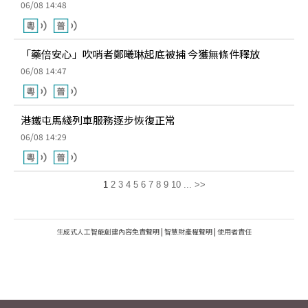
06/08 14:48
「藥倍安心」吹哨者鄭曦琳起底被捕 今獲無條件釋放
06/08 14:47
港鐵屯馬綫列車服務逐步恢復正常
06/08 14:29
1
2
3
4
5
6
7
8
9
10
...
>>
生成式人工智能創建內容免責聲明
|
智慧財產權聲明
|
使用者責任