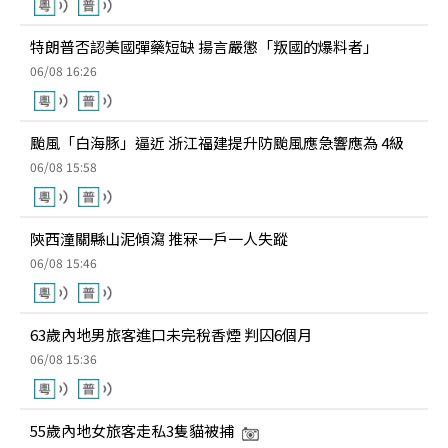
特朗普否認美國彈藥短缺 揚言嚴懲「叛國的爆料者」
06/08 16:26
颱風「白海豚」逼近 浙江福建提升防颱風應急響應為 4級
06/08 15:58
陝西潼關縣山泥傾瀉 推冧一戶一人失蹤
06/08 15:46
63歲內地男旅客進口未完稅香煙 判囚6個月
06/08 15:36
55歲內地女旅客走私3隻貓被捕