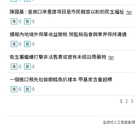
陳國基 : 皇崗口岸重建項目是市民翹首以盼的民生福祉
據報內地境外保單收益徵稅 保監局指會與業界保持溝通
衞生署繼續打擊非法售賣或管有未經註冊藥物
一個進口預先包裝銀鱈魚扒樣本 甲基汞含量超標
1
2
3
生成式人工智能創