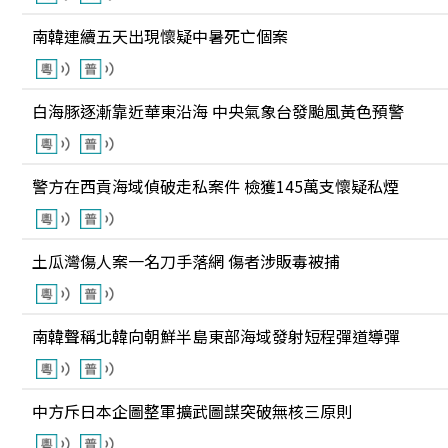
南韓連續五天出現懷疑中暑死亡個案
白海豚逐漸靠近華東沿海 中央氣象台發颱風黃色預警
警方在西貢海域偵破走私案件 檢獲145萬支懷疑私煙
土瓜灣傷人案一名刀手落網 傷者涉販毒被捕
南韓聲稱北韓向朝鮮半島東部海域發射短程彈道導彈
中方斥日本企圖整軍擴武圖謀突破無核三原則