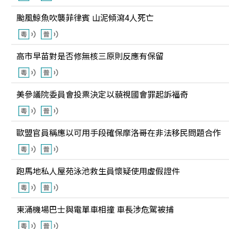
颱風鯨魚吹襲菲律賓 山泥傾瀉4人死亡
高市早苗對是否修無核三原則反應有保留
美參議院委員會投票決定以藐視國會罪起訴福奇
歐盟官員稱應以可用手段確保摩洛哥在非法移民問題合作
跑馬地私人屋苑泳池救生員懷疑使用虛假證件
東涌機場巴士與電單車相撞 車長涉危駕被捕