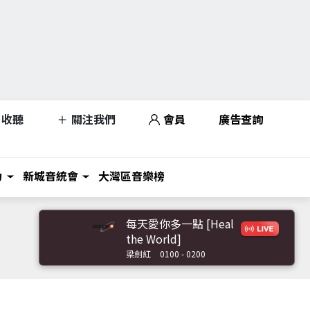
收聽
關注我們
會員
廣告查詢
力
新城音統會
大灣區音樂榜
每天愛你多一點 [Heal
the World]
梁劍紅
0100 - 0200