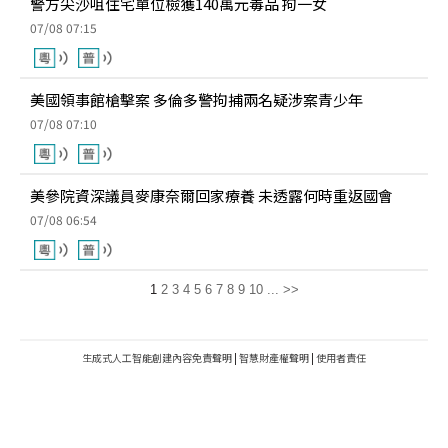
警方尖沙咀住宅單位檢獲140萬元毒品 拘一女
07/08 07:15
美國領事館槍擊案 多倫多警拘捕兩名疑涉案青少年
07/08 07:10
美參院資深議員麥康奈爾回家療養 未透露何時重返國會
07/08 06:54
1
2
3
4
5
6
7
8
9
10
...
>>
生成式人工智能創建內容免責聲明
|
智慧財產權聲明
|
使用者責任