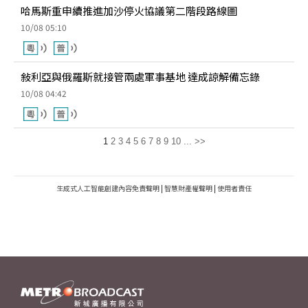
哈馬斯重申續推進加沙停火協議第二階段路線圖
10/08 05:10
敍利亞與俄羅斯就接管兩處軍事基地 達成諒解備忘錄
10/08 04:42
1
2
3
4
5
6
7
8
9
10
...
>>
生成式人工智能創建內容免責聲明
|
智慧財產權聲明
|
使用者責任