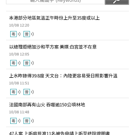
本港部分地區氣溫正午時份上升至35度或以上
10/08 12:20
以總理拒絕加沙和平方案 美媒:白宮並不在意
10/08 12:05
上水昨錄得39.8度 天文台：內陸更容易受日照影響升溫
10/08 11:51
法國南部再有山火 吞噬逾150公頃林地
10/08 11:48
47人案 上訴庭批准11名被告申請上訴至終院證明書