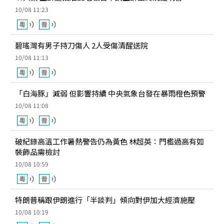
10/08 11:23
碧瑤灣有男子持刀傷人 2人受傷清醒送院
10/08 11:13
「白海豚」減弱 但影響持續 中央氣象台發在暴雨橙色預警
10/08 11:08
破紀錄高溫工作暑熱警告仍為黃色 林超英：門檻過高有如
裝飾品需檢討
10/08 10:59
特朗普稱跟伊朗進行「半談判」傾向對伊加大經濟施壓
10/08 10:19