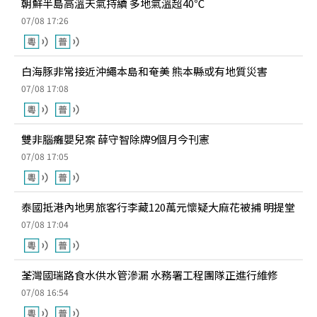
朝鮮半島高溫天氣持續 多地氣溫超40℃
07/08 17:26
白海豚非常接近沖繩本島和奄美 熊本縣或有地質災害
07/08 17:08
雙非腦癱嬰兒案 薛守智除牌9個月今刊憲
07/08 17:05
泰國抵港內地男旅客行李藏120萬元懷疑大麻花被捕 明提堂
07/08 17:04
荃灣國瑞路食水供水管滲漏 水務署工程團隊正進行維修
07/08 16:54