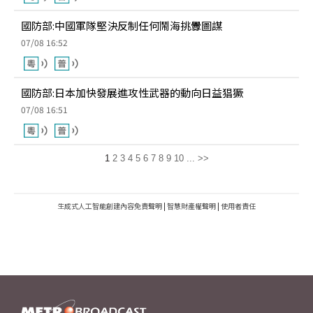
國防部:中國軍隊堅決反制任何鬧海挑釁圖謀
07/08 16:52
國防部:日本加快發展進攻性武器的動向日益猖獗
07/08 16:51
1
2
3
4
5
6
7
8
9
10
...
>>
生成式人工智能創建內容免責聲明
|
智慧財產權聲明
|
使用者責任