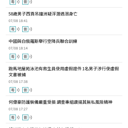
58歲男子西貢吊鐘洲疑浮潛遇溺身亡
07/08 18:41
中國與白俄羅斯舉行空降兵聯合訓練
07/08 18:14
跑馬地屋苑泳池有救生員使用虛假證件 1名男子涉行使虛假
文書被捕
07/08 17:38
何偉豪防護裝備嚴重受損 調查專組讚揚其無私風險精神
07/08 17:27