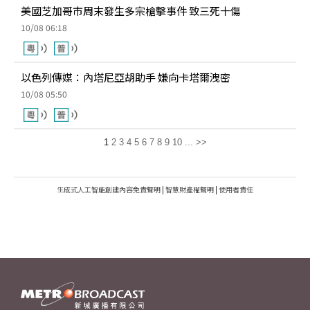
美國芝加哥市周末發生多宗槍擊事件 致三死十傷
10/08 06:18
以色列傳媒：內塔尼亞胡助手 嫌向卡塔爾洩密
10/08 05:50
1
2
3
4
5
6
7
8
9
10
...
>>
生成式人工智能創建內容免責聲明
|
智慧財產權聲明
|
使用者責任