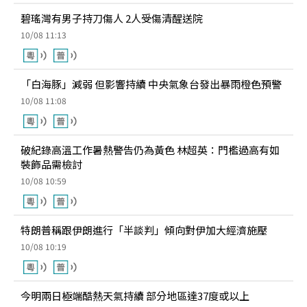
碧瑤灣有男子持刀傷人 2人受傷清醒送院
10/08 11:13
「白海豚」減弱 但影響持續 中央氣象台發出暴雨橙色預警
10/08 11:08
破紀錄高溫工作暑熱警告仍為黃色 林超英：門檻過高有如
裝飾品需檢討
10/08 10:59
特朗普稱跟伊朗進行「半談判」傾向對伊加大經濟施壓
10/08 10:19
今明兩日極端酷熱天氣持續 部分地區達37度或以上