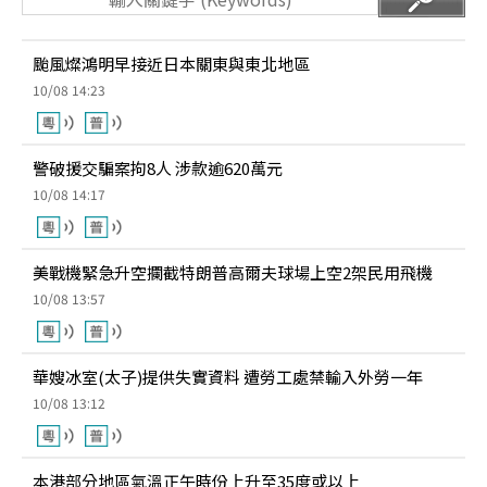
颱風燦鴻明早接近日本關東與東北地區
10/08 14:23
警破援交騙案拘8人 涉款逾620萬元
10/08 14:17
美戰機緊急升空攔截特朗普高爾夫球場上空2架民用飛機
10/08 13:57
華嫂冰室(太子)提供失實資料 遭勞工處禁輸入外勞一年
10/08 13:12
本港部分地區氣溫正午時份上升至35度或以上