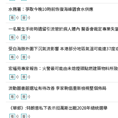
水務署：爭取今晚10時前恢復海峰園食水供應
一名醫生手術時遺留引流管於病人體內 醫委會裁定專業失
受白海豚外圍下沉氣流影響 本港部分地區氣溫可能達37度
宏福苑專家報告：火警最可能由未熄煙頭點燃建築物料所致
流動圖書館選址有待改善 李家駒倡重新檢視整個佈局
《華郵》:特朗普私下表示挺萬斯出戰2028年總統選舉