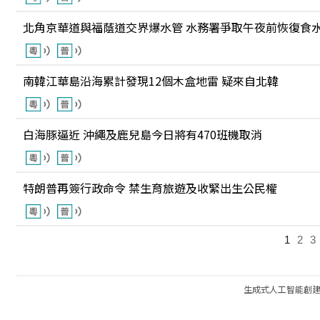
北角京華道與福蔭道交界爆水管 水務署爭取午夜前恢復食
南韓江華島沿海累計發現12個木盒地雷 疑來自北韓
白海豚逼近 沖繩及鹿兒島今日將有470班機取消
特朗普再簽行政命令 禁生育旅遊及收緊出生公民權
1
2
3
生成式人工智能創