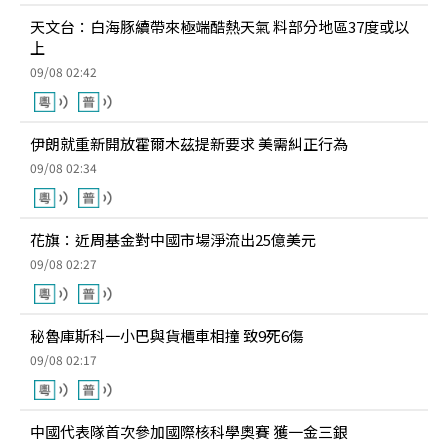
天文台：白海豚續帶來極端酷熱天氣 料部分地區37度或以
上
09/08 02:42
伊朗就重新開放霍爾木茲提新要求 美需糾正行為
09/08 02:34
花旗：近周基金對中國市場淨流出25億美元
09/08 02:27
秘魯庫斯科一小巴與貨櫃車相撞 致9死6傷
09/08 02:17
中國代表隊首次參加國際核科學奧賽 獲一金三銀