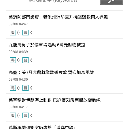
美消防部門證實：猶他州消防直升機墜毀致兩人遇難
09/08 04:47
九龍灣男子於停車場遇劫 6萬元財物被搶
09/08 04:39
高盛：美7月非農就業數據疲軟 暫抑加息風險
09/08 04:30
美軍稱對伊朗海上封鎖 已迫使53艘商船改變航線
09/08 04:17
萬斯稱美伊衝突仍處於「博弈中段」