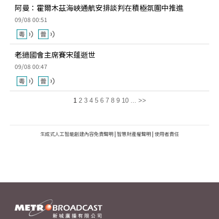
阿曼：霍爾木茲海峽通航安排談判在積極氛圍中推進
09/08 00:51
老撾國會主席賽宋蓬逝世
09/08 00:47
1
2
3
4
5
6
7
8
9
10
...
>>
生成式人工智能創建內容免責聲明
|
智慧財產權聲明
|
使用者責任