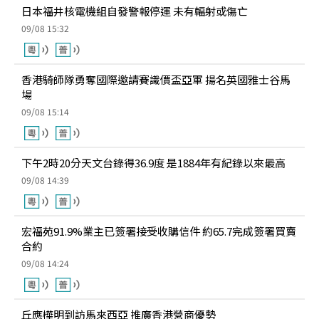
日本福井核電機組自發警報停運 未有輻射或傷亡
09/08 15:32
香港騎師隊勇奪國際邀請賽識價盃亞軍 揚名英國雅士谷馬
場
09/08 15:14
下午2時20分天文台錄得36.9度 是1884年有紀錄以來最高
09/08 14:39
宏福苑91.9%業主已簽署接受收購信件 約65.7完成簽署買賣
合約
09/08 14:24
丘應樺明到訪馬來西亞 推廣香港營商優勢