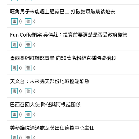
旺角男子未能趕上通宵巴士 打破擋風玻璃後逃去
Fun Coffe騙案 吳傑莊：投資前要清楚是否受政府監管
墨西哥網紅觸怒毒梟 向50萬名粉絲直播時遭槍殺
天文台：未來幾天部份地區極端酷熱
巴西召回大使 降低與阿根廷關係
美參議院通過施瓦茨出任疾控中心主任