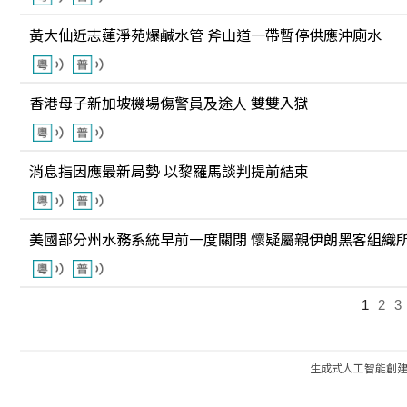
黃大仙近志蓮淨苑爆鹹水管 斧山道一帶暫停供應沖廁水
香港母子新加坡機場傷警員及途人 雙雙入獄
消息指因應最新局勢 以黎羅馬談判提前結束
美國部分州水務系統早前一度關閉 懷疑屬親伊朗黑客組織
1
2
3
生成式人工智能創