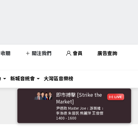
收聽
關注我們
會員
廣告查詢
力
新城音統會
大灣區音樂榜
即市搏擊 [Strike the
Market]
尹德政 Master Joe﹝游莨維﹞
李浩德 朱晉民 熊麗萍 王俊傑
1400 - 1600