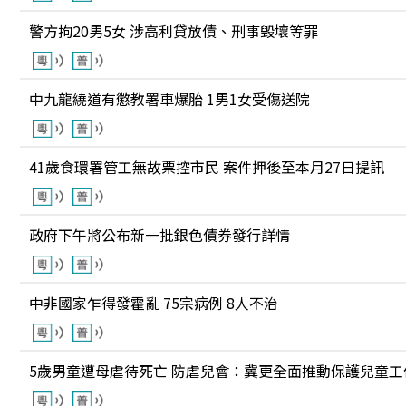
警方拘20男5女 涉高利貸放債、刑事毁壞等罪
中九龍繞道有懲教署車爆胎 1男1女受傷送院
41歲食環署管工無故票控市民 案件押後至本月27日提訊
政府下午將公布新一批銀色債券發行詳情
中非國家乍得發霍亂 75宗病例 8人不治
5歲男童遭母虐待死亡 防虐兒會：冀更全面推動保護兒童工