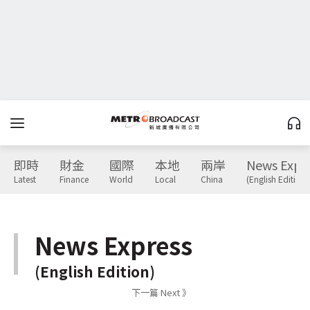
即時
財金
國際
本地
兩岸
News Expr
Latest
Finance
World
Local
China
(English Edition)
News Express
(English Edition)
下一篇 Next 》