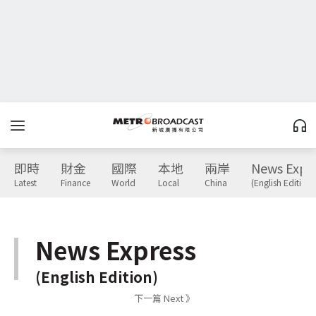
即時
財金
國際
本地
兩岸
News Expr
Latest
Finance
World
Local
China
(English Edition)
News Express
(English Edition)
下一篇 Next 》