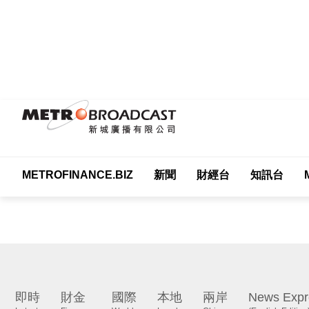
METROFINANCE.BIZ
新聞
財經台
知訊台
Me
即時
財金
國際
本地
兩岸
News Expr
Latest
Finance
World
Local
China
(English Edition)