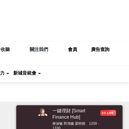
收聽
關注我們
會員
廣告查詢
力
新城音統會
一鍵理財 [Smart
Finance Hub]
林淑敏 郭鴻徽 梁樹德
1200 -
1330