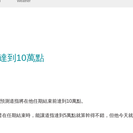
達到10萬點
預測道指將在他任期結束前達到10萬點。
普在任期結束時，能讓道指達到5萬點就算幹得不錯，但他今天
崩潰。
點。 又表示，希望最高法院會關注，強調特朗普在所有事情上都