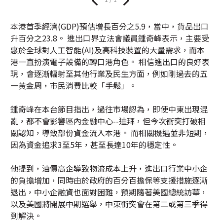
本港首季經濟(GDP)預估增長百分之5.9，當中，貨品出口
升百分之23.8。 進出口界立法會議員鍾奇峰表示，主要受
惠於全球對人工智能(AI)及高科技裝置的大量需求，而本
港一直扮演電子設備的轉口港角色。 相信進出口的良好表
現，會逐漸輻射至其他行業及民生方面，例如剛過去的五
一黃金周，市民消費比較「手鬆」。
鍾奇峰在本台節目指出，過往市場認為，即使中東出現混
亂，都不會影響區內金融中心--迪拜，但今次衝突打破相
關認知，導致部份資金流入本港。 而相關機遇並非短期，
因為資金追求3至5年，甚至長達10年的穩定性。
他提到，油價高企導致物流成本上升，進出口行業中小企
的負擔增加，同時由於政府的百分百擔保等支援措施逐漸
退出，中小企融資也面對困難，預期隨著美國總統訪華，
以及美國將開展中期選舉，中東衝突會在第二或第三季得
到解決。