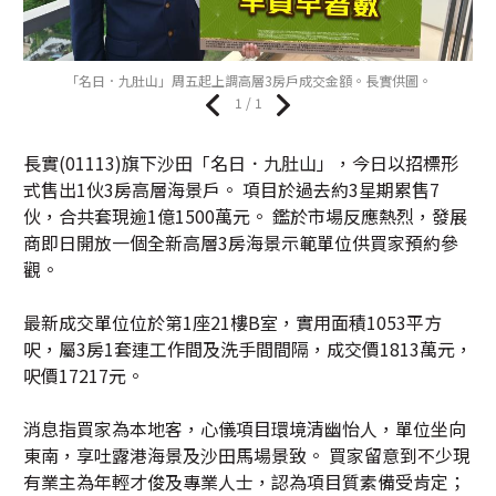
「名日．九肚山」周五起上調高層3房戶成交金額。長實供圖。
1 / 1
長實(01113)旗下沙田「名日．九肚山」，今日以招標形
式售出1伙3房高層海景戶。 項目於過去約3星期累售7
伙，合共套現逾1億1500萬元。 鑑於市場反應熱烈，發展
商即日開放一個全新高層3房海景示範單位供買家預約參
觀。
最新成交單位位於第1座21樓B室，實用面積1053平方
呎，屬3房1套連工作間及洗手間間隔，成交價1813萬元，
呎價17217元。
消息指買家為本地客，心儀項目環境清幽怡人，單位坐向
東南，享吐露港海景及沙田馬場景致。 買家留意到不少現
有業主為年輕才俊及專業人士，認為項目質素備受肯定；