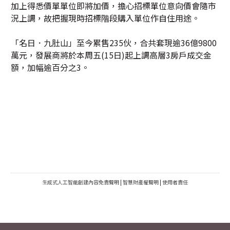
加上得悉價單單位即將加價，擔心招標單位意向價會隨市
況上調，故把握現時招標階段購入單位作自住用途。
「名日．九肚山」至今累售235伙，合共套現逾36億9800
萬元，發展商將於本周五(15日)起上調高層3房戶成交金
額，加幅逾百分之3。
生成式人工智能創建內容免責聲明
|
智慧財產權聲明
|
使用者責任