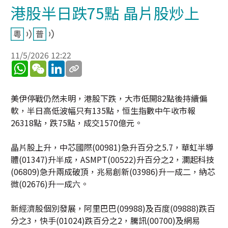
港股半日跌75點 晶片股炒上
11/5/2026 12:22
WhatsApp
WeChat
LinkedIn
美伊停戰仍然未明，港股下跌，大市低開82點後持續偏
軟，半日高低波幅只有135點，恒生指數中午收市報
26318點，跌75點，成交1570億元。
晶片股上升，中芯國際(00981)急升百分之5.7，華虹半導
體(01347)升半成，ASMPT(00522)升百分之2，瀾起科技
(06809)急升兩成破頂，兆易創新(03986)升一成二，納芯
微(02676)升一成六。
新經濟股個別發展，阿里巴巴(09988)及百度(09888)跌百
分之3，快手(01024)跌百分之2，騰訊(00700)及網易