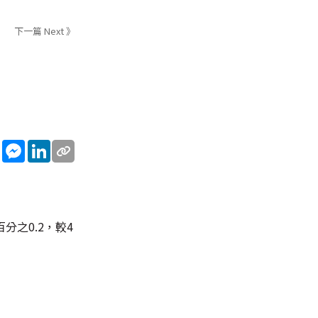
下一篇 Next 》
sApp
WeChat
Messenger
LinkedIn
分之0.2，較4