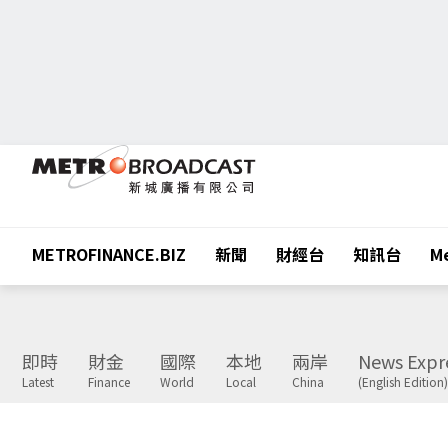
METROFINANCE.BIZ
新聞
財經台
知訊台
Me
即時
財金
國際
本地
兩岸
News Expr
Latest
Finance
World
Local
China
(English Edition)