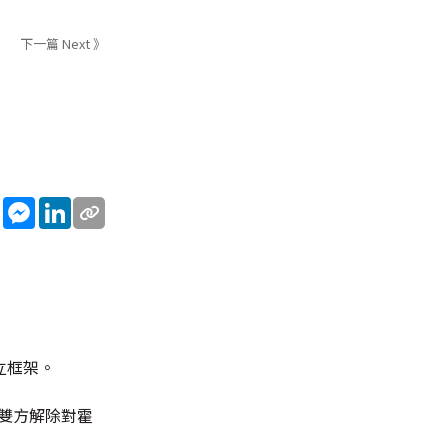
下一篇 Next 》
sApp
WeChat
Messenger
LinkedIn
立框架。
雙方解除對霍