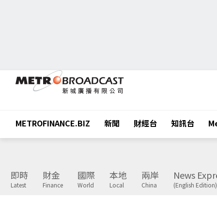
METROFINANCE.BIZ
新聞
財經台
知訊台
Me
即時
財金
國際
本地
兩岸
News Expr
Latest
Finance
World
Local
China
(English Edition)