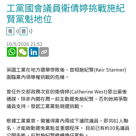
工黨國會議員衛倩婷挑戰施紀
賢黨魁地位
10/5/2026 21:52
WhatsApp
WeChat
LinkedIn
英國工黨在地方選舉慘敗後，首相施紀賢(Keir Starmer)
面臨黨內領導權挑戰的危機。
曾任外交部政務次官的衛倩婷(Catherine West)發出最後
通牒，除非內閣在周一前主動罷免施紀賢，否則她將爭取
議員支持，發起工黨黨魁競選挑戰。
根據工黨黨章，需獲得黨內兩成下議院議員，即共81人聯
名，才能啟動罷免黨魁並重選程序。 目前已有約30名議員
公開表態，反對施紀賢繼續擔任黨魁。