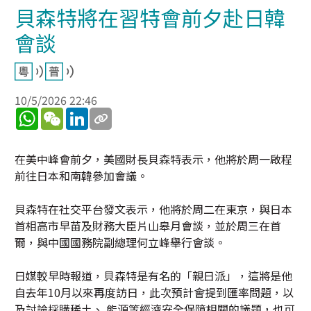
貝森特將在習特會前夕赴日韓
會談
10/5/2026 22:46
WhatsApp
WeChat
LinkedIn
在美中峰會前夕，美國財長貝森特表示，他將於周一啟程
前往日本和南韓參加會議。
貝森特在社交平台發文表示，他將於周二在東京，與日本
首相高市早苗及財務大臣片山皋月會談，並於周三在首
爾，與中國國務院副總理何立峰舉行會談。
日媒較早時報道，貝森特是有名的「親日派」，這將是他
自去年10月以來再度訪日，此次預計會提到匯率問題，以
及討論採購稀土、 能源等經濟安全保障相關的議題，也可