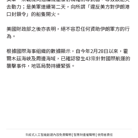
去動力；是美軍連續第二天，向所謂「違反美方對伊朗港
口封鎖令」的船隻開火。
美國財政部之後亦表明，絕不容忍任何資助伊朗軍方的行
為。
根據國際海事組織的數據顯示，自今年2月28日以來，霍
爾木茲海峽及周邊海域，已確認發生43宗針對國際航運的
襲擊事件，地區局勢持續緊張。
生成式人工智能創建內容免責聲明
|
智慧財產權聲明
|
使用者責任