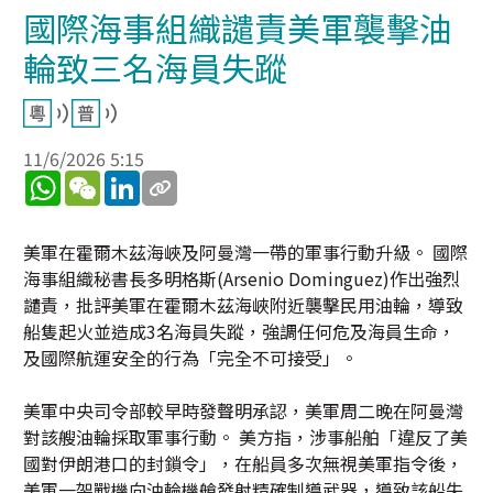
國際海事組織譴責美軍襲擊油
輪致三名海員失蹤
11/6/2026 5:15
WhatsApp
WeChat
LinkedIn
美軍在霍爾木茲海峽及阿曼灣一帶的軍事行動升級。 國際
海事組織秘書長多明格斯(Arsenio Dominguez)作出強烈
譴責，批評美軍在霍爾木茲海峽附近襲擊民用油輪，導致
船隻起火並造成3名海員失蹤，強調任何危及海員生命，
及國際航運安全的行為「完全不可接受」。
美軍中央司令部較早時發聲明承認，美軍周二晚在阿曼灣
對該艘油輪採取軍事行動。 美方指，涉事船舶「違反了美
國對伊朗港口的封鎖令」，在船員多次無視美軍指令後，
美軍一架戰機向油輪機艙發射精確制導武器，導致該船失