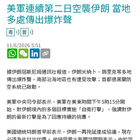
美軍連續第二日空襲伊朗 當地
多處傳出爆炸聲
11/6/2026 5:51
WhatsApp
WeChat
LinkedIn
據伊朗塔斯尼姆通訊社報道，伊朗米納卜、錫里克等多地
傳出爆炸聲，南部沿海地區也有遭受攻擊；首都德黑蘭防
空系統已啟動。
美軍中央司令部表示，美軍在美東時間下午5時15分開
始，對伊朗境內的多個目標實施「自衛打擊」，強調對伊
朗的最新打擊是為了回應持續的挑釁。
美國總統特朗普早前表示，伊朗一再拖延達成協議，現在
必須為此付出代價。 他接受霍士新聞訪問時表示，由於談