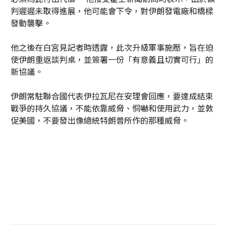
判遲遲未取得進展，他可能會下令，對伊朗發電廠和橋樑
發動襲擊。
他之後在白宮見記者時透露，此次升級軍事施壓，旨在迫
使伊朗重返談判桌，並簽署一份「有意義且切實可行」的
新協議。
伊朗常駐聯合國代表伊拉瓦尼在安理會回應，要達成結束
戰爭的持久協議，不能依靠威脅、恫嚇和使用武力，並敦
促美國，不要發出像總統特朗普所作的那種威脅。