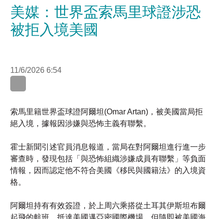
美媒：世界盃索馬里球證涉恐
被拒入境美國
11/6/2026 6:54
WhatsApp
WeChat
LinkedIn
索馬里籍世界盃球證阿爾坦(Omar Artan)，被美國當局拒
絕入境，據報因涉嫌與恐怖主義有聯繫。
霍士新聞引述官員消息報道，當局在對阿爾坦進行進一步
審查時，發現包括「與恐怖組織涉嫌成員有聯繫」等負面
情報，因而認定他不符合美國《移民與國籍法》的入境資
格。
阿爾坦持有有效簽證，於上周六乘搭從土耳其伊斯坦布爾
起飛的航班，抵達美國邁亞密國際機場，但隨即被美國海