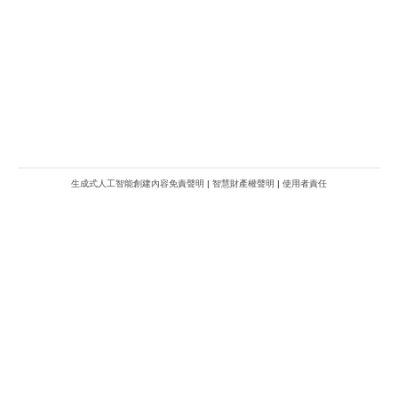
生成式人工智能創建內容免責聲明
|
智慧財產權聲明
|
使用者責任
METROFINANCE.BIZ
關於我們
廣告查詢
財經台
使用條款及細則
知訊台
版權及免責聲明
Metro Plus
私隱政策
MBO TV
聯絡我們