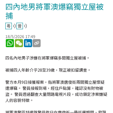
四內地男將軍澳爆竊獨立屋被
捕
18/5/2026 17:49
WhatsApp
WeChat
LinkedIn
四名內地男子涉嫌在將軍爆竊多間獨立屋被捕。
被捕四人年齡介乎28至39歲，現正被扣留調查。
警方本月9日接獲報案，指將軍澳唐俊街兩間獨立屋懷疑
遭爆竊。 警員接報到場，經住戶點算，確認沒有財物被
盜。 警員透過翻查大量閉路電視片段，成功鎖定涉案嫌疑
人的容貌特徵。
將軍澳警區特遣隊警員昨日在唐俊街一帶巡邏期間，發現