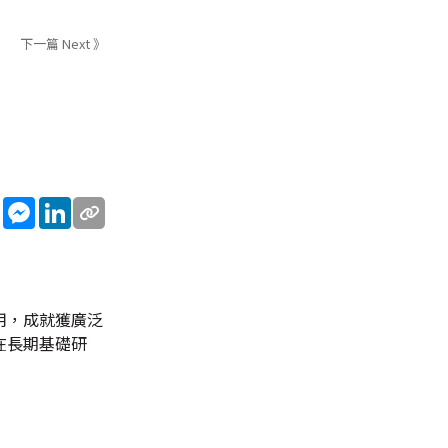
下一篇 Next 》
sApp
WeChat
Messenger
LinkedIn
用，成就獲廣泛
在長期基礎研