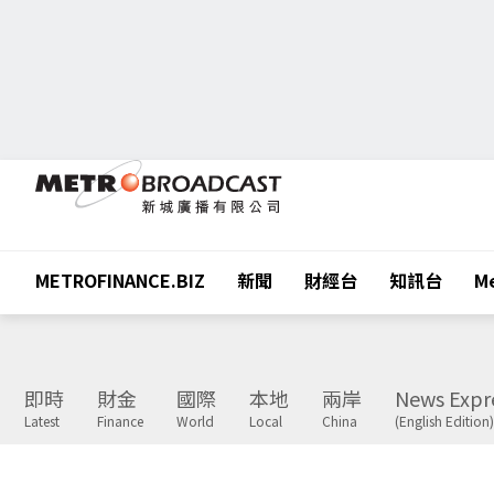
METROFINANCE.BIZ
新聞
財經台
知訊台
Me
即時
財金
國際
本地
兩岸
News Expr
Latest
Finance
World
Local
China
(English Edition)