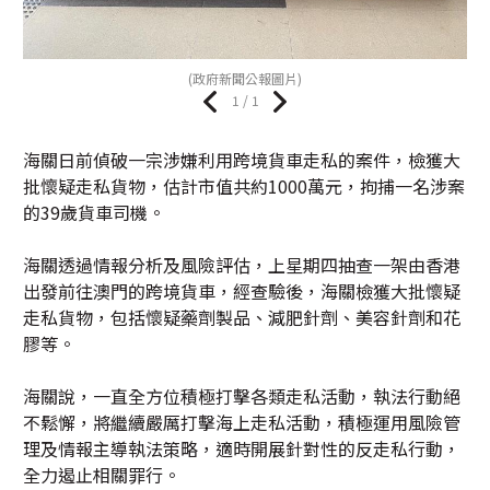
(政府新聞公報圖片)
1 / 1
海關日前偵破一宗涉嫌利用跨境貨車走私的案件，檢獲大
批懷疑走私貨物，估計市值共約1000萬元，拘捕一名涉案
的39歲貨車司機。
海關透過情報分析及風險評估，上星期四抽查一架由香港
出發前往澳門的跨境貨車，經查驗後，海關檢獲大批懷疑
走私貨物，包括懷疑藥劑製品、減肥針劑、美容針劑和花
膠等。
海關說，一直全方位積極打擊各類走私活動，執法行動絕
不鬆懈，將繼續嚴厲打擊海上走私活動，積極運用風險管
理及情報主導執法策略，適時開展針對性的反走私行動，
全力遏止相關罪行。