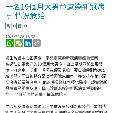
一名19個月大男童感染新冠病
毒 情況危殆
10/6/2026 18:38
WhatsApp
WeChat
LinkedIn
衞生防護中心正調查一宗兒童感染新冠病毒嚴重個案，一
名過往健康良好的19個月大男童，自上星期四起出現發
燒、流鼻水、咳嗽、呼吸急促及喘鳴，翌日被帶到私家診
所求醫，同日被轉介至廣華醫院急症室，獲安排在兒童深
切治療部留院治療。 他的呼吸道樣本經化驗後，證實對新
冠病毒呈陽性反應，臨床診斷為感染新冠病毒併發嘶吼
症。 他目前仍然留醫，情況危殆。
中心初步調查結果顯示，男童沒有接種新冠疫苗，於潛伏
期內大部分時間逗留在香港。 他的三名家居接觸者暫時沒