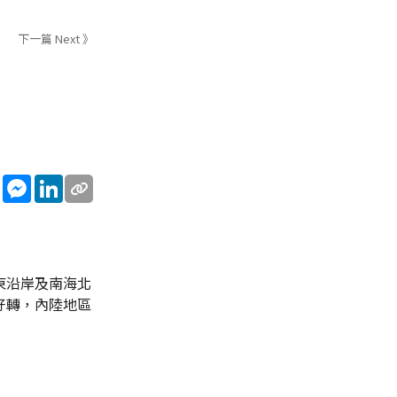
下一篇 Next 》
sApp
WeChat
Messenger
LinkedIn
東沿岸及南海北
好轉，內陸地區