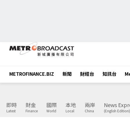
METROFINANCE.BIZ
新聞
財經台
知訊台
Me
即時
財金
國際
本地
兩岸
News Expr
Latest
Finance
World
Local
China
(English Edition)