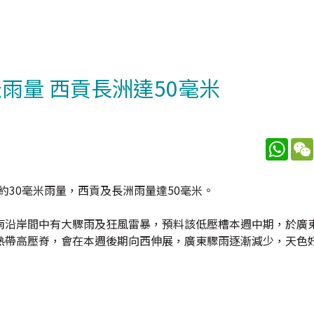
雨量 西貢長洲達50毫米
What
約30毫米雨量，西貢及長洲雨量達50毫米。
南沿岸間中有大驟雨及狂風雷暴，預料該低壓槽本週中期，於廣
熱帶高壓脊，會在本週後期向西伸展，廣東驟雨逐漸減少，天色