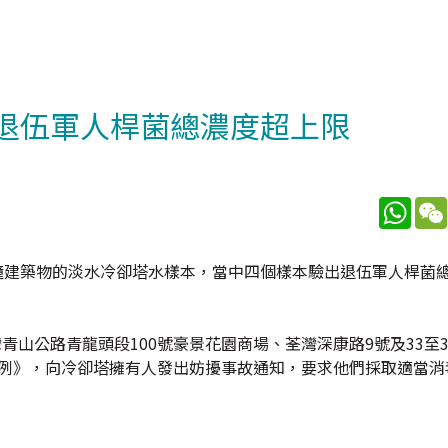
出退伍軍人桿菌總濃度超上限
What
2幢建築物的淡水冷卻塔水樣本，當中四個樣本驗出退伍軍人桿菌
青山公路青龍頭段100號豪景花園商場、荃灣深康路9號及33至
條例》，向冷卻塔擁有人發出妨擾事故通知，要求他們採取適當消