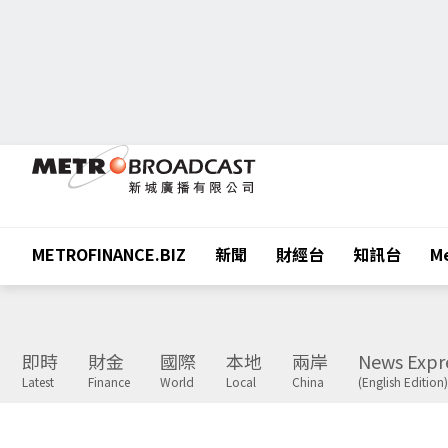
METROFINANCE.BIZ
新聞
財經台
知訊台
Me
即時
財金
國際
本地
兩岸
News Expr
Latest
Finance
World
Local
China
(English Edition)