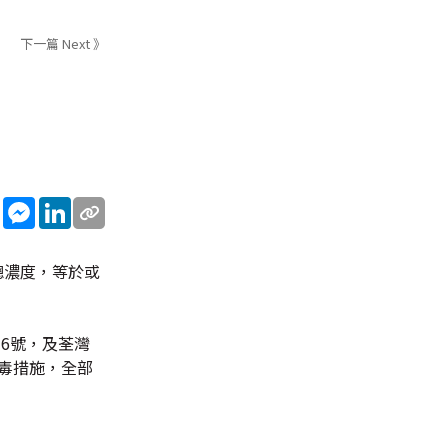
下一篇 Next 》
sApp
WeChat
Messenger
LinkedIn
總濃度，等於或
36號，及荃灣
毒措施，全部