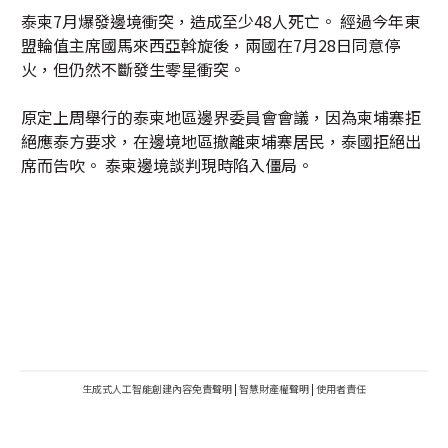
泰柬7月爆發邊境衝突，造成至少48人死亡。 經過今年東
盟輪值主席國馬來西亞斡旋後，兩國在7月28日同意停
火，但仍然不斷發生零星衝突。
原定上周舉行的泰柬地區邊界委員會會議，因為柬埔寨拒
絕應泰方要求，在邊境地區撤離柬埔寨居民，泰國拒絕出
席而告吹。 泰柬邊境談判現時陷入僵局。
生成式人工智能創建內容免責聲明
|
智慧財產權聲明
|
使用者責任