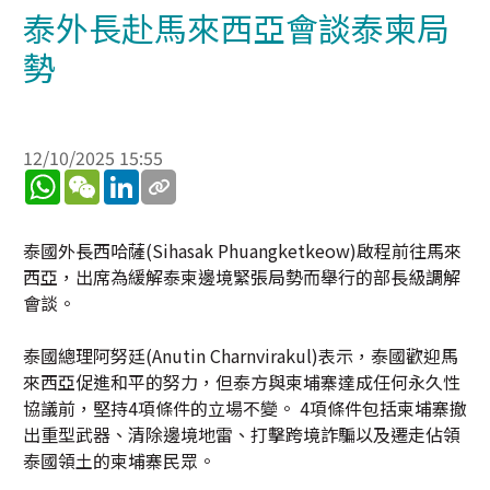
泰外長赴馬來西亞會談泰柬局
勢
12/10/2025 15:55
WhatsApp
WeChat
LinkedIn
泰國外長西哈薩(Sihasak Phuangketkeow)啟程前往馬來
西亞，出席為緩解泰柬邊境緊張局勢而舉行的部長級調解
會談。
泰國總理阿努廷(Anutin Charnvirakul)表示，泰國歡迎馬
來西亞促進和平的努力，但泰方與柬埔寨達成任何永久性
協議前，堅持4項條件的立場不變。 4項條件包括柬埔寨撤
出重型武器、清除邊境地雷、打擊跨境詐騙以及遷走佔領
泰國領土的柬埔寨民眾。