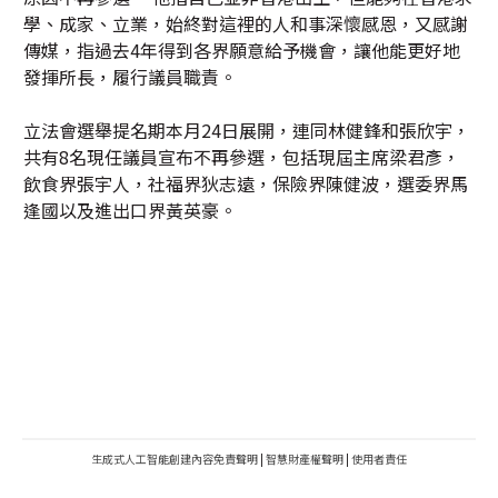
學、成家、立業，始終對這裡的人和事深懷感恩，又感謝
傳媒，指過去4年得到各界願意給予機會，讓他能更好地
發揮所長，履行議員職責。
立法會選舉提名期本月24日展開，連同林健鋒和張欣宇，
共有8名現任議員宣布不再參選，包括現屆主席梁君彥，
飲食界張宇人，社福界狄志遠，保險界陳健波，選委界馬
逢國以及進出口界黃英豪。
生成式人工智能創建內容免責聲明
|
智慧財產權聲明
|
使用者責任