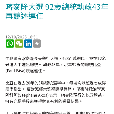
喀麥隆大選 92歲總統執政43年
再競逐連任
12/10/2025 18:51
WhatsApp
WeChat
LinkedIn
中非國家喀麥隆今天舉行大選，近8百萬選民，會在12名
候選人中選出總統。 執政43年，現年92歲的總統比亞
(Paul Biya)競逐連任。
比亞在過去20年的3場總統選舉中，每場均以超過七成得
票率勝出。 反對派經常質疑選舉舞弊。 喀麥隆政治學家
阿科阿(Stephane Akoa)表示，喀麥隆現行的執政體系，
擁有充足手段來獲得對其有利的選舉結果。
比亞是現時年紀最大的在任國家元首。 他由1982年起出